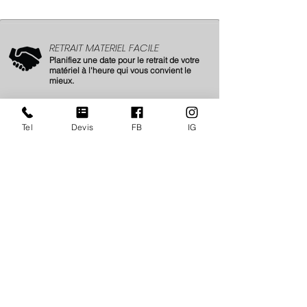
RETRAIT MATERIEL FACILE
Planifiez une date pour le retrait de votre
matériel à l'heure qui vous convient le
mieux.
SERVICE SUR MESURE
Un service pour professionnels, par des
Tel
Devis
FB
IG
professionnels !
Nous vous accompagnons 24/7Jj.
Ouverture de compte
ici
BESOIN D'UN COUP DE POUCE ?
Réceptionnez votre matériel directement
sur site.
(France et International)
NOUS CONTACTER