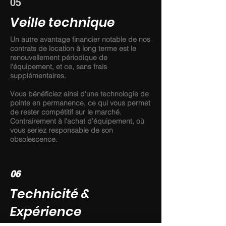
05
Veille technique
Un autre avantage financier notable de nos
contrats de location à long terme est le
renouvellement périodique de
l'équipement, et ce, sans frais
supplémentaires.
Vous bénéficiez ainsi d'une technologie de
pointe en permanence, ce qui vous permet
de rester compétitif sur le marché.
Contrairement à l'achat d'équipement, où
vous seriez responsable de son
obsolescence.
06
Technicité &
Expérience