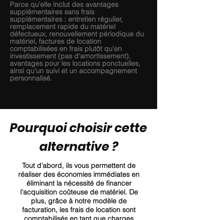
Parce qu'elle inclut des avantages
supplémentaires sans frais
supplémentaires : entretien régulier,
remplacement rapide du matériel
défectueux, renouvellement périodique du
matériel, factures de location
comptabilisées en frais plutôt qu'en
investissement (pas d'amortissement),
avantages pour les locations ponctuelles,
ainsi qu'un suivi et un accompagnement
personnalisé.
Pourquoi choisir cette
alternative ?
Tout d'abord, ils vous permettent de
réaliser des économies immédiates en
éliminant la nécessité de financer
l'acquisition coûteuse de matériel. De
plus, grâce à notre modèle de
facturation, les frais de location sont
comptabilisés en tant que charges