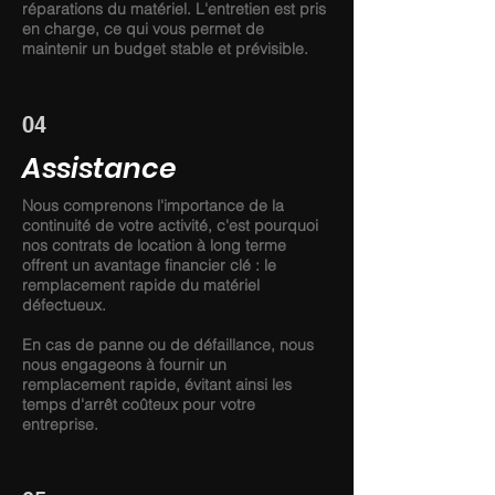
réparations du matériel. L'entretien est pris
en charge, ce qui vous permet de
maintenir un budget stable et prévisible.
04
Assistance
Nous comprenons l'importance de la
continuité de votre activité, c'est pourquoi
nos contrats de location à long terme
offrent un avantage financier clé : le
remplacement rapide du matériel
défectueux.
En cas de panne ou de défaillance, nous
nous engageons à fournir un
remplacement rapide, évitant ainsi les
temps d'arrêt coûteux pour votre
entreprise.