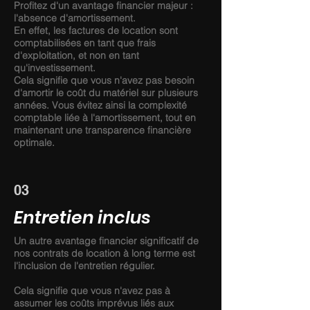
Profitez d'un avantage financier majeur :
l'absence d'amortissement.
En effet, les factures de location sont
comptabilisées en tant que frais
d'exploitation, et non en tant
qu'investissement.
Cela signifie que vous n'avez pas besoin
d'amortir le coût du matériel sur plusieurs
années. Vous évitez ainsi la complexité
comptable liée à l'amortissement, tout en
maintenant une transparence financière
optimale.
03
Entretien inclus
Un autre avantage financier significatif de
nos contrats de location à long terme est
l'inclusion de l'entretien régulier.
Cela signifie que vous n'avez pas à
assumer les coûts imprévus liés aux