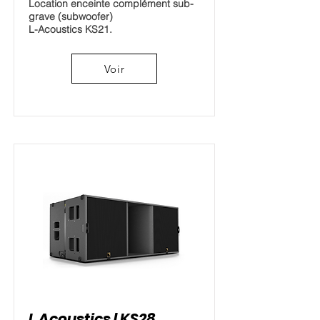
Location enceinte complément sub-
grave (subwoofer)
L-Acoustics KS21.
Voir
L Acoustics | KS28