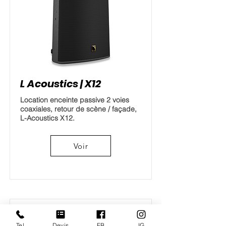
L Acoustics | X12
Location enceinte passive 2 voies
coaxiales, retour de scène / façade,
L-Acoustics X12.
Voir
Tel
Devis
FB
IG