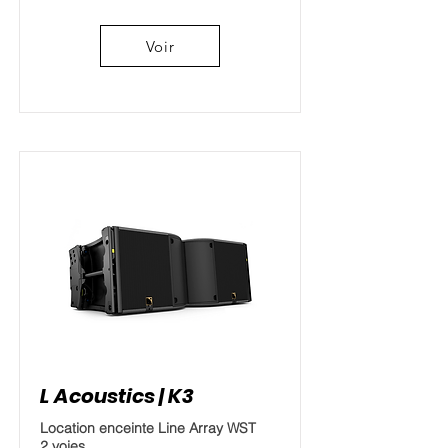
Voir
L Acoustics | K3
Location enceinte Line Array WST
2 voies,