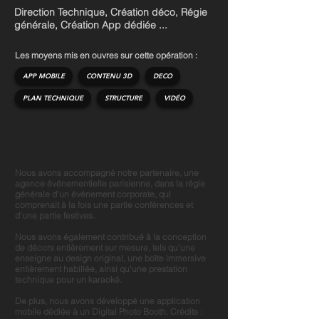
Direction Technique, Création déco, Régie
générale, Création App dédiée ...
Les moyens mis en
ouvres
sur cette opération :
APP MOBILE
CONTENU 3D
DECO
PLAN TECHNIQUE
STRUCTURE
VIDÉO
Nous avons accompagné notre partenaire, une
agence événementielle parisienne, dans la régie
générale d'un événement corporate, qui
comprenait à la fois une partie conférences et
d'une partie festives.
Nous avons également contribué à la conception
de décors entièrement sur mesure, tels qu'une
enseigne au design original, une boîte immersive
entièrement habillée, ainsi qu'une prestation
technique pour un karaoké.
De plus, nous avons développé une application
mobile dédiée à un Digital Photo Booth. Crédits :