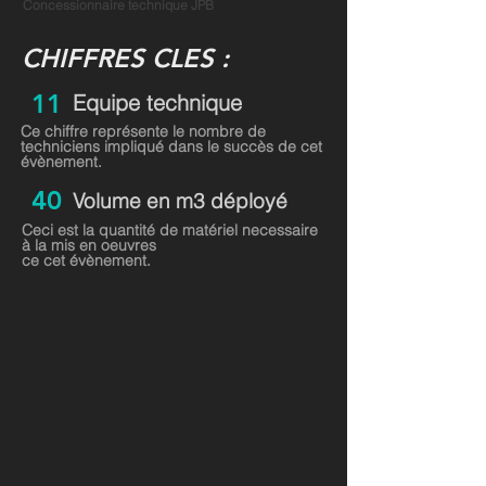
Concessionnaire technique JPB
C
HIFFRES CLES :
11
Equipe technique
Ce chiffre représente le nombre de
techniciens impliqué dans le succès de cet
évènement.
40
Volume en m3 déployé
Ceci est la quantité de matériel necessaire
à la mis en oeuvres
ce cet évènement.