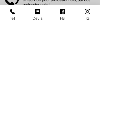
professionnels !
Nous vous accompagnons 24/7Jj.
Ouverture de compte
ici
Tel
Devis
FB
IG
BESOIN D'UN COUP DE POUCE ?
Réceptionnez votre matériel directement
sur site.
(France et International)
NOUS CONTACTER
(+33) 01 77 06 58 54
contact@generation-nexus.com
ZI des Bourguignons
31 Rue du pont aux pins
91310 MONTLHERY (FR)
Horaires : 9h00-12h00 / 13h30 -18h00
Demande de devis