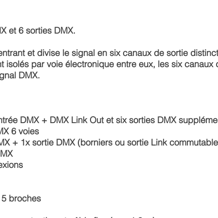
X et 6 sorties DMX.
trant et divise le signal en six canaux de sortie distinc
isolés par voie électronique entre eux, les six canaux d
ignal DMX.
ntrée DMX + DMX Link Out et six sorties DMX suppléme
MX 6 voies
MX + 1x sortie DMX (borniers ou sortie Link commutable
 DMX
exions
t 5 broches