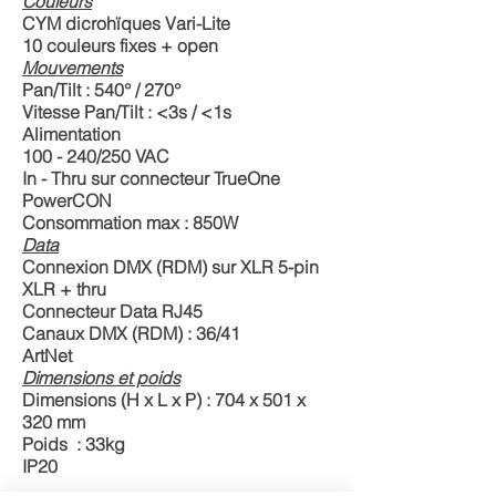
Couleurs
CYM dicrohïques Vari-Lite
10 couleurs fixes + open
Mouvements
Pan/Tilt : 540° / 270°
Vitesse Pan/Tilt : <3s / <1s
Alimentation
100 - 240/250 VAC
In - Thru sur connecteur TrueOne
PowerCON
Consommation max : 850W
Data
Connexion DMX (RDM) sur XLR 5-pin
XLR + thru
Connecteur Data RJ45
Canaux DMX (RDM) : 36/41
ArtNet
Dimensions et poids
Dimensions (H x L x P) : 704 x 501 x
320 mm
Poids : 33kg
IP20