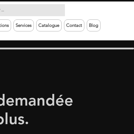
tions
Services
Catalogue
Contact
Blog
 demandée
plus.