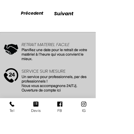
Précedent
Suivant
RETRAIT MATERIEL FACILE
Planifiez une date pour le retrait de votre
matériel à l'heure qui vous convient le
mieux.
SERVICE SUR MESURE
Un service pour professionnels, par des
professionnels !
Nous vous accompagnons 24/7Jj.
Ouverture de compte
ici
BESOIN D'UN COUP DE POUCE ?
Réceptionnez votre matériel directement
Tel
Devis
FB
IG
sur site.
(France et International)