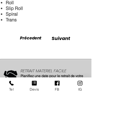
Roll
Slip Roll
Spiral
Trans
Précedent
Suivant
RETRAIT MATERIEL FACILE
Planifiez une date pour le retrait de votre
matériel à l'heure qui vous convient le
mieux.
Tel
Devis
FB
IG
SERVICE SUR MESURE
Un service pour professionnels, par des
professionnels !
Nous vous accompagnons 24/7Jj.
Ouverture de compte
ici
BESOIN D'UN COUP DE POUCE ?