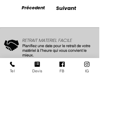
Précedent
Suivant
RETRAIT MATERIEL FACILE
Planifiez une date pour le retrait de votre
matériel à l'heure qui vous convient le
mieux.
SERVICE SUR MESURE
Tel
Devis
FB
IG
Un service pour professionnels, par des
professionnels !
Nous vous accompagnons 24/7Jj.
Ouverture de compte
ici
BESOIN D'UN COUP DE POUCE ?
Réceptionnez votre matériel directement
sur site.
(France et International)