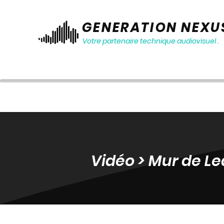
GENERATION NEXU
Votre partenaire technique audiovisuel .
Vidéo > Mur de Le